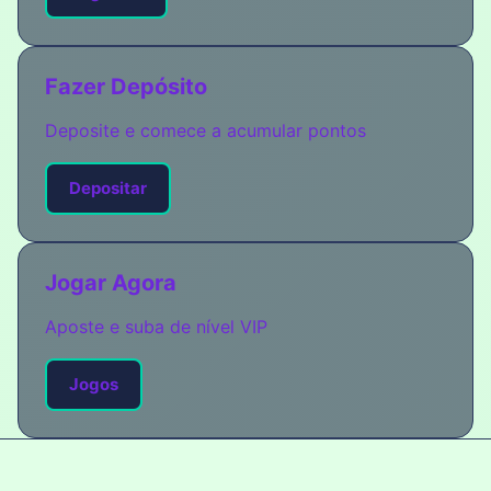
Fazer Depósito
Deposite e comece a acumular pontos
Depositar
Jogar Agora
Aposte e suba de nível VIP
Jogos