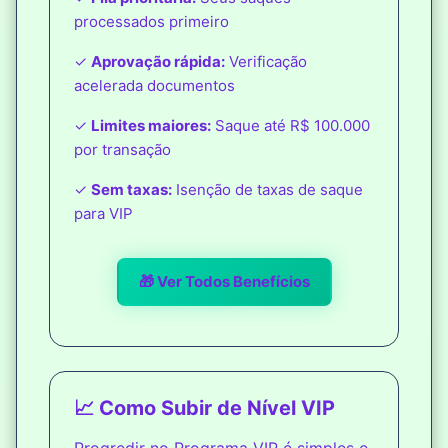
processados primeiro
✓
Aprovação rápida:
Verificação
acelerada documentos
✓
Limites maiores:
Saque até R$ 100.000
por transação
✓
Sem taxas:
Isenção de taxas de saque
para VIP
🎁 Ver Todos Benefícios
📈 Como Subir de Nível VIP
Progredir no Programa VIP é simples e