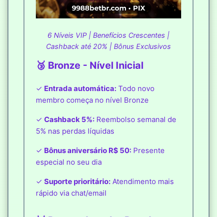
6 Níveis VIP | Benefícios Crescentes |
Cashback até 20% | Bônus Exclusivos
🥉 Bronze - Nível Inicial
✓
Entrada automática:
Todo novo
membro começa no nível Bronze
✓
Cashback 5%:
Reembolso semanal de
5% nas perdas líquidas
✓
Bônus aniversário R$ 50:
Presente
especial no seu dia
✓
Suporte prioritário:
Atendimento mais
rápido via chat/email