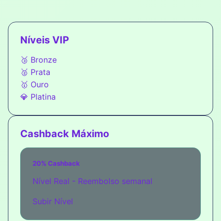
Níveis VIP
🥉 Bronze
🥈 Prata
🥇 Ouro
💎 Platina
Cashback Máximo
20% Cashback
Nível Real - Reembolso semanal
Subir Nível