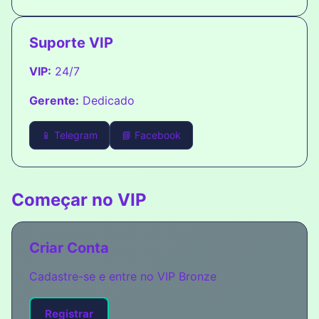
Suporte VIP
VIP:
24/7
Gerente:
Dedicado
📱 Telegram
📘 Facebook
Começar no VIP
Criar Conta
Cadastre-se e entre no VIP Bronze
Registrar