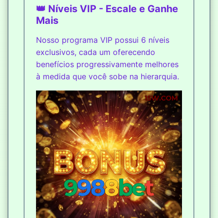
👑 Níveis VIP - Escale e Ganhe
Mais
Nosso programa VIP possui 6 níveis
exclusivos, cada um oferecendo
benefícios progressivamente melhores
à medida que você sobe na hierarquia.